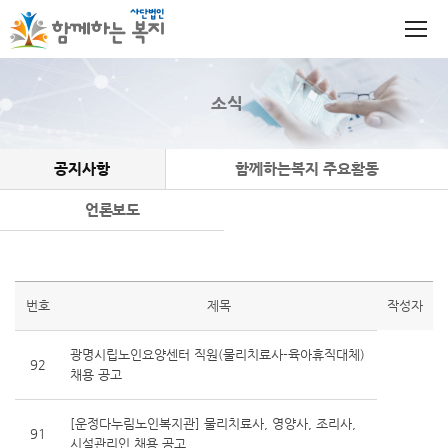
소식
공지사항
함께하는복지 주요활동
언론보도
번호
제목
작성자
광명시립노인요양센터 직원(물리치료사-육아휴직대체)
92
채용 공고
[운정다누림노인복지관] 물리치료사, 영양사, 조리사,
91
시설관리인 채용 공고