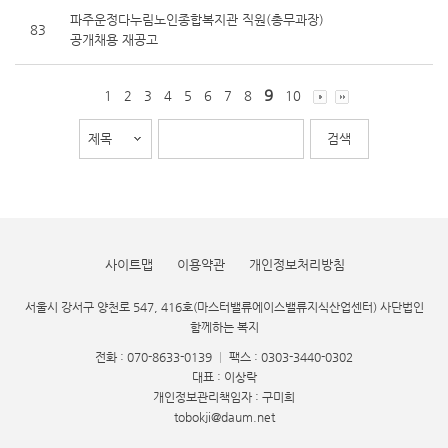
파주운정다누림노인종합복지관 직원(총무과장)
83
공개채용 재공고
9
1
2
3
4
5
6
7
8
10
사이트맵
이용약관
개인정보처리방침
서울시 강서구 양천로 547, 416호(마스터밸류에이스밸류지식산업센터) 사단법인
함께하는 복지
전화 : 070-8633-0139
|
팩스 : 0303-3440-0302
대표 : 이상락
개인정보관리책임자 : 구미희
tobokji@daum.net