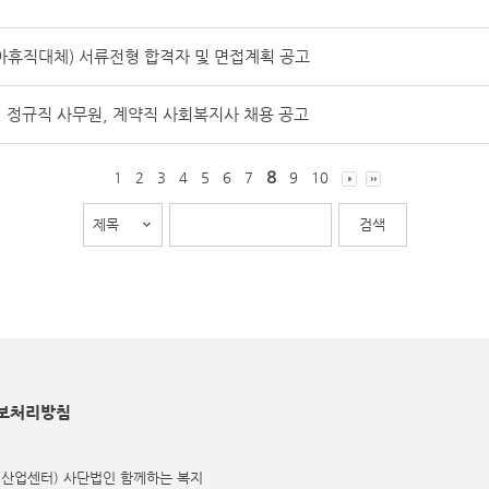
휴직대체) 서류전형 합격자 및 면접계획 공고
 정규직 사무원, 계약직 사회복지사 채용 공고
8
1
2
3
4
5
6
7
9
10
보처리방침
식산업센터) 사단법인 함께하는 복지