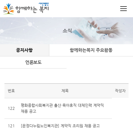
소식
공지사항
함께하는복지 주요활동
언론보도
번호
제목
작성자
평화종합사회복지관 출산·육아휴직 대체인력 계약직
122
채용 공고
121
[운정다누림노인복지관] 계약직 조리원 채용 공고