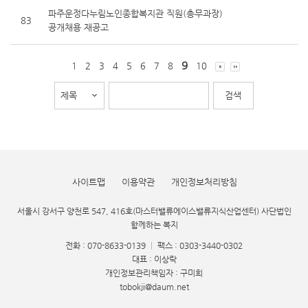
파주운정다누림노인종합복지관 직원(총무과장)
83
공개채용 재공고
9
1
2
3
4
5
6
7
8
10
사이트맵
이용약관
개인정보처리방침
서울시 강서구 양천로 547, 416호(마스터밸류에이스밸류지식산업센터) 사단법인
함께하는 복지
전화 : 070-8633-0139
|
팩스 : 0303-3440-0302
대표 : 이상락
개인정보관리책임자 : 구미희
tobokji@daum.net