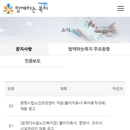
소식
공지사항
함께하는복지 주요활동
언론보도
번호
제목
작성자
광명시립노인요양센터 직원(물리치료사-육아휴직대체)
92
채용 공고
[운정다누림노인복지관] 물리치료사, 영양사, 조리사,
91
시설관리인 채용 공고