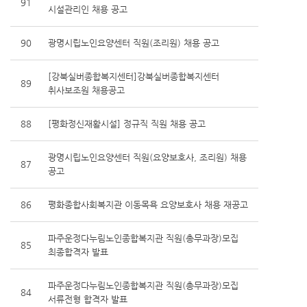
91
시설관리인 채용 공고
90
광명시립노인요양센터 직원(조리원) 채용 공고
[강북실버종합복지센터]강북실버종합복지센터
89
취사보조원 채용공고
88
[평화정신재활시설] 정규직 직원 채용 공고
광명시립노인요양센터 직원(요양보호사, 조리원) 채용
87
공고
86
평화종합사회복지관 이동목욕 요양보호사 채용 재공고
파주운정다누림노인종합복지관 직원(총무과장)모집
85
최종합격자 발표
파주운정다누림노인종합복지관 직원(총무과장)모집
84
서류전형 합격자 발표