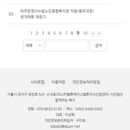
파주운정다누림노인종합복지관 직원(총무과장)
83
공개채용 재공고
9
1
2
3
4
5
6
7
8
10
사이트맵
이용약관
개인정보처리방침
서울시 강서구 양천로 547, 416호(마스터밸류에이스밸류지식산업센터) 사단법인
함께하는 복지
전화 : 070-8633-0139
|
팩스 : 0303-3440-0302
대표 : 이상락
개인정보관리책임자 : 구미희
tobokji@daum.net