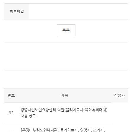
첨부파일
번호
제목
작성자
광명시립노인요양센터 직원(물리치료사-육아휴직대체)
92
채용 공고
[운정다누림노인복지관] 물리치료사, 영양사, 조리사,