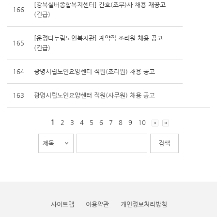
[강북실버종합복지센터] 간호(조무)사 채용 재공고
166
(긴급)
[운정다누림노인복지관] 계약직 조리원 채용 공고
165
(긴급)
164
광명시립노인요양센터 직원(조리원) 채용 공고
163
광명시립노인요양센터 직원(사무원) 채용 공고
1
2
3
4
5
6
7
8
9
10
사이트맵
이용약관
개인정보처리방침