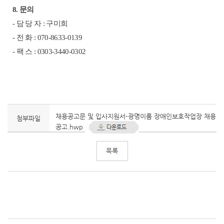
8.
문의
-
담 당 자
:
구미희
-
전 화
: 070-8633-0139
-
팩 스
: 0303-3440-0302
채용공고문 및 입사지원서-광명이룸 장애인보호작업장 채용
첨부파일
공고.hwp