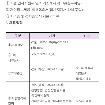
①
기관 입사지원서 및 자기소개서 각
1
부
(
첨부파일
)
②
개인정보제공
․
이용동의서
(
입사지원서 양식 포함
)
③
자격증 및 경력증명서 사본 각
1
부
5.
채용일정
구 분
기 간
비 고
-
기간
: 2025.7. 29.(
화
)~2025.8.7.
①
서류접수
(
목
), 18:00
-
기간
: 2025.8. 8.(
금
)
②
1
차
서류심사
※
1
차 합격자
-
일시
(
예정
) : 2025.8. 11.(
월
)
③
2
차 면접
개별공지
※
일시 예정
-
일시
(
예정
) : 2025.8. 12.(
화
)
전형방법
:
면접전형 결과를
종합하여 결정
④
최종합격자
기타안내
:
임용구비서류 접수 후
※
일시 예정
결정