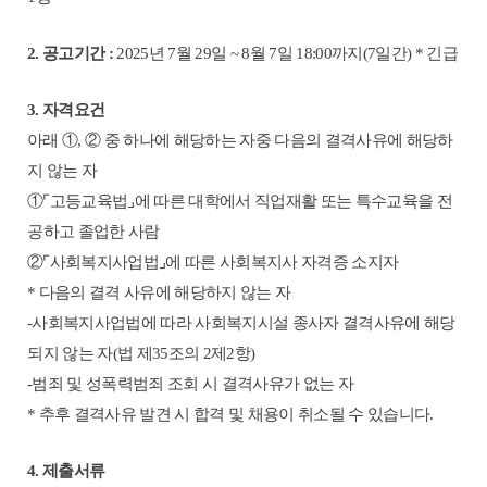
2.
공고기간
:
2025
년
7
월
29
일
~ 8
월
7
일
18:00
까지
(7
일간
) *
긴급
3.
자격요건
아래
①
,
②
중 하나에 해당하는 자중 다음의 결격사유에 해당하
지 않는 자
①⌜
고등교육법
⌟
에 따른 대학에서 직업재활 또는 특수교육을 전
공하고 졸업한 사람
②⌜
사회복지사업법
⌟
에 따른 사회복지사 자격증 소지자
*
다음의 결격 사유에 해당하지 않는 자
-
사회복지사업법에 따라 사회복지시설 종사자 결격사유에 해당
되지 않는 자
(
법 제
35
조의
2
제
2
항
)
-
범죄 및 성폭력범죄 조회 시 결격사유가 없는 자
*
추후 결격사유 발견 시 합격 및 채용이 취소될 수 있습니다
.
4.
제출서류