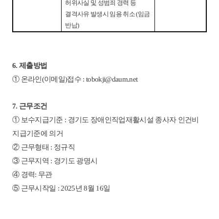
허위사실 및 성범죄 경력 등
결격사유 발생시 임용 취소
(
임금
반납
)
6.
제출방법
①
온라인
(
이메일
)
접수
: tobokji@daum.net
7.
근무조건
①
보수지급기준
:
경기도 장애인직업재활시설 종사자 인건비
지급기준에 의거
②
근무형태
:
정규직
③
근무지역
:
경기도 광명시
④
경력
:
무관
⑤
근무시작일
: 2025
년
8
월
16
일