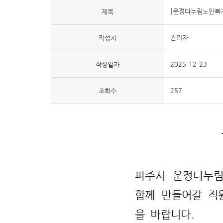
[운정다누림노인복지
제목
관리자
작성자
2025-12-23
작성일자
257
조회수