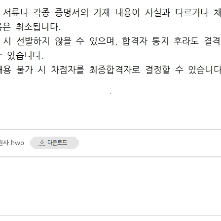
.
사.hwp