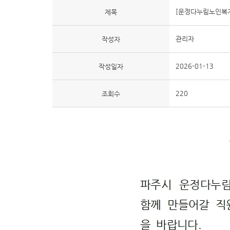
[운정다누림노인복지
제목
관리자
작성자
2026-01-13
작성일자
220
조회수