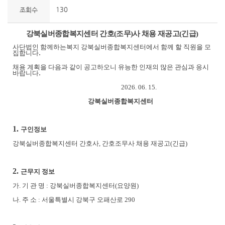
130
조회수
강북실버종합복지센터 간호(
조무)
사 채용
재공고(
긴급)
사단법인 함께하는복지 강북실버종합복지센터에서 함께 할 직원을 모
.
집합니다
채용 계획을 다음과 같이 공고하오니 유능한 인재의 많은 관심과 응시
.
바랍니다
2026. 06. 15.
강북실버종합복지센터
1.
구인정보
강북실버종합복지센터 간호사, 간호조무사
채용 재공고
(
긴급
)
2.
근무지 정보
가
.
기 관 명
:
강북실버종합복지센터
(
요양원
)
나
.
주 소
:
서울특별시 강북구 오패산로
290