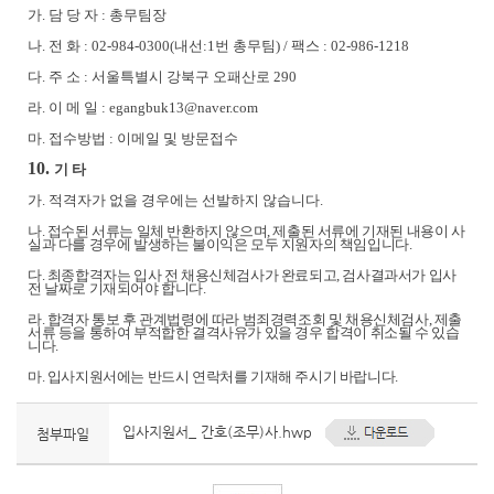
가
.
담 당 자
:
총무팀장
나
.
전 화
: 02-984-0300(
내선
:1
번 총무팀
) /
팩스
: 02-986-1218
다
.
주 소
:
서울특별시 강북구 오패산로
290
라
.
이 메 일
: egangbuk13@naver.com
마
.
접수방법
:
이메일 및 방문접수
10.
기 타
가
.
적격자가 없을 경우에는 선발하지 않습니다
.
나
.
접수된 서류는 일체 반환하지 않으며
,
제출된 서류에 기재된 내용이 사
실과 다를 경우에 발생하는 불이익은
모두 지원자의 책임입니다
.
다
.
최종합격자는 입사 전 채용신체검사가 완료되고
,
검사결과서가 입사
전 날짜로 기재되어야 합니다
.
라
.
합격자 통보 후 관계법령에 따라 범죄경력조회 및 채용신체검사
,
제출
서류 등을 통하여 부적합한 결격사유가
있을 경우 합격이 취소될 수 있습
니다
.
마
.
입사지원서에는 반드시 연락처를 기재해 주시기 바랍니다
.
입사지원서_ 간호(조무)사.hwp
첨부파일