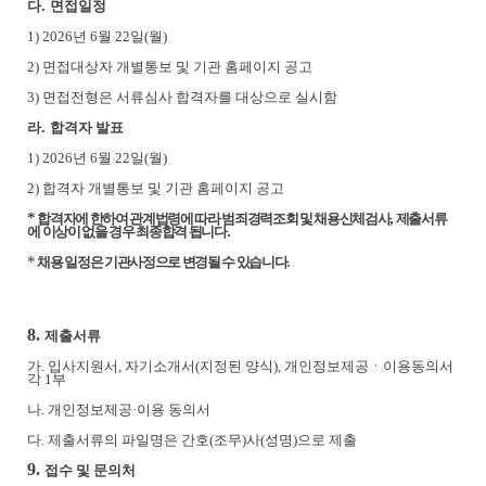
.
다
면접일정
1) 2026
년
6
월 22
일
(월
)
2)
면접대상자 개별통보 및 기관 홈페이지 공고
3)
면접전형은 서류심사 합격자를 대상으로 실시함
.
라
합격자 발표
1)
2026
년
6
월 22
일
(월
)
2)
합격자 개별통보 및 기관 홈페이지 공고
*
,
합격자에 한하여 관계법령에 따라 범죄경력조회 및 채용신체검사
제출서류
.
에 이상이 없을 경우 최종합격 됩니다
*
.
채용 일정은 기관사정으로 변경될 수 있습니다
8.
제출서류
가
.
입사지원서
,
자기소개서
(
지정된 양식
),
개인정보제공
ㆍ
이용동의서
각
1
부
나
.
개인정보제공
·
이용 동의서
다
.
제출서류의 파일명은 간호
(
조무
)
사
(
성명
)
으로 제출
9.
접수 및 문의처