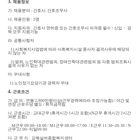
3.
채용정보
가
.
채용분야
:
간호사
,
간호조무사
나
.
채용인원
: 2
명
다
.
지원자격
:
간호사 면허증 또는 간호조무사 자격증 필수
/
신입
ㆍ
경
력 모두 지원가능
라
.
공통사항자
1)
사회복지사업법에 따라 사회복지시설 종사자 결격사유에 해당되
지 않는 자
2)
범죄
,
노인학대관련범죄
,
장애인학대관련범죄 등 각종 범죄조회시
결격 사유가 없는 자
마
.
우대사항
1)
노인장기요양기관 경력자 우대
4.
근로조건
가
.
급 여
:
연봉
2,900
만원이상
(
근무경력에따라 조정가능함
) /
야간 및
연장 근로수당 별도
/
퇴직금적립
나
.
근로시간
:
교대근무
(
휴게시간
1
시간 포함
) (N
근무 휴게시간
2
시간
30
분 포함
)
M
근무
09:00~18:00 /
M1
근무
08:00~17:00
/ E
근무
11:30~20:30 / N
근무
22:00~
익일
09:00
다
.
근 무 지
:
강북실버종합복지센터