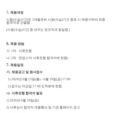
5.
채용과정
시용
(
수습
)
기간은
3
개월로써 시용
(
수습
)
기간 종료 시 재평가하여 최종
합격자로 선발됨
[
시용
(
수습
)
기간 중 대우는 정규직과 동일함
.]
6.
채용 방법
가
. 1
차
:
서류전형
나
. 2
차
:
면접
(1
차 서류전형 합격자에 한함
)
7.
채용일정
.
가
채용공고 및 원서접수
1) 2026
년 6
월 15
일
(월
) ~ 6
월
19
일
(금
) 17:00
2)
접수는 마감일
17:00
도착분에 한함
.
나
서류전형 합격자 발표
1) 2026
년
6
월
19
일
(금
)
2)
서류심사 합격자 개별통보 및 기관 홈페이지 공고