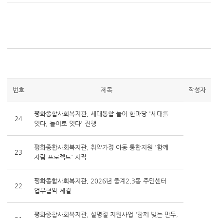
번호
제목
작성자
평화종합사회복지관, 세대통합 놀이 한마당 '세대를
24
잇다, 놀이로 잇다' 진행
평화종합사회복지관, 취약가정 아동 통합지원 '함께
23
자람 프로젝트' 시작
평화종합사회복지관, 2026년 중계2,3동 주민센터
22
업무협약 체결
평화종합사회복지관, 설명절 지원사업 '함께 빚는 만두,