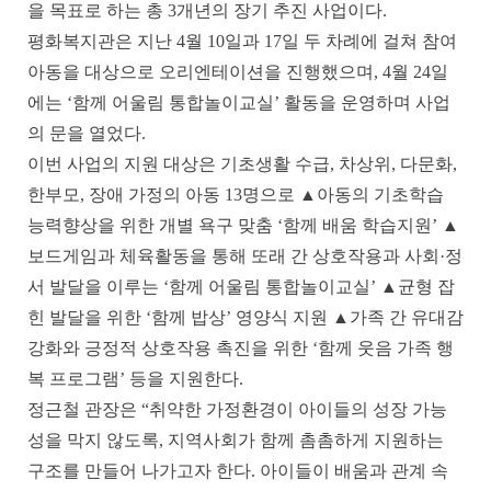
을 목표로 하는 총
3
개년의 장기 추진 사업이다
.
평화복지관은 지난
4
월
10
일과
17
일 두 차례에 걸쳐 참여
아동을 대상으로 오리엔테이션을 진행했으며
, 4
월
24
일
에는
‘
함께 어울림 통합놀이교실
’
활동을 운영하며 사업
의 문을 열었다
.
이번 사업의 지원 대상은 기초생활 수급
,
차상위
,
다문화
,
한부모
,
장애 가정의 아동
13
명으로
▲
아동의 기초학습
능력향상을 위한 개별 욕구 맞춤
‘
함께 배움 학습지원
’
▲
보드게임과 체육활동을 통해 또래 간 상호작용과 사회
·
정
서 발달을 이루는
‘
함께 어울림 통합놀이교실
’
▲
균형 잡
힌 발달을 위한
‘
함께 밥상
’
영양식 지원
▲
가족 간 유대감
강화와 긍정적 상호작용 촉진을 위한
‘
함께 웃음 가족 행
복 프로그램
’
등을 지원한다
.
정근철 관장은
“
취약한 가정환경이 아이들의 성장 가능
성을 막지 않도록
,
지역사회가 함께 촘촘하게 지원하는
구조를 만들어 나가고자 한다
.
아이들이 배움과 관계 속