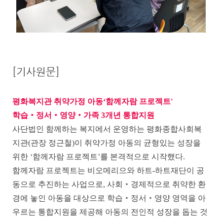
[기사원문]
평화복지관 취약가정 아동
‘
함께자람 프로젝트'
학습
‧
정서
‧
영양
‧
가족
3
개년 통합지원
사단법인 함께하는 복지에서 운영하는 평화종합사회복
지관
(
관장 정근철
)
이 취약가정 아동의 균형있는 성장을
위한
‘
함께자람 프로젝트
’
를 본격적으로 시작했다
.
함께자람 프로젝트는 비오메리으와 하트
-
하트재단이 공
동으로 추진하는 사업으로
,
사회
‧
경제적으로 취약한 환
경에 놓인 아동을 대상으로 학습
‧
정서
‧
영양 영역
을 아
우르는 통합지원을 제공해 아동의 전인적 성장을 돕는 것