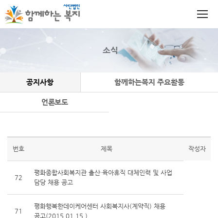
소식
공지사항
함께하는복지 주요활동
언론보도
번호
제목
작성자
평화종합사회복지관 출산·육아휴직 대체인력 및 사업
72
담당 채용 공고
평화행복한데이케어센터 사회복지사(계약직) 채용
71
공고(2015.01.15.)