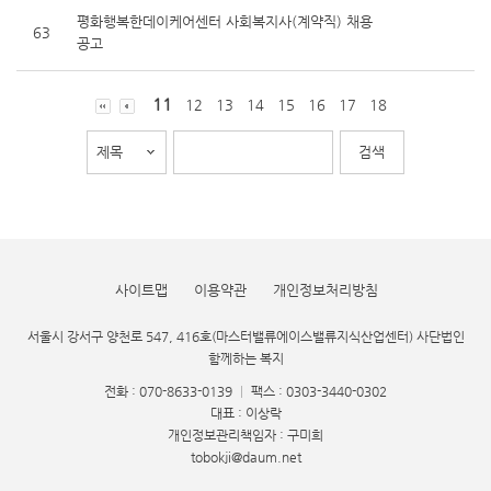
평화행복한데이케어센터 사회복지사(계약직) 채용
63
공고
11
12
13
14
15
16
17
18
사이트맵
이용약관
개인정보처리방침
서울시 강서구 양천로 547, 416호(마스터밸류에이스밸류지식산업센터) 사단법인
함께하는 복지
전화 : 070-8633-0139
|
팩스 : 0303-3440-0302
대표 : 이상락
개인정보관리책임자 : 구미희
tobokji@daum.net