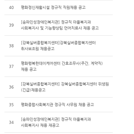
40
평화정신재활시설 정규직 직원채용 공고
[송파인성장애인복지관] 정규직 마을복지과
39
사회복지사 및 기능향상팀 언어치료사 채용 공고
[강북실버종합복지센터]강북실버종합복지센터
38
취사보조원 채용공고
평화행복한데이케어센터 간호조무사(주간, 계약직)
37
채용 공고
[강북실버종합복지센터] 강북실버종합복지센터 위생원
36
(긴급)채용공고
35
평화종합사회복지관 정규직 사무원 채용 공고
[송파인성장애인복지관] 정규직 마을복지과
34
사회복지사 채용 재공고