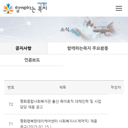
소식
공지사항
함께하는복지 주요활동
언론보도
번호
제목
작성자
평화종합사회복지관 출산·육아휴직 대체인력 및 사업
72
담당 채용 공고
평화행복한데이케어센터 사회복지사(계약직) 채용
71
공고(2015.01.15.)