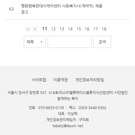
평화행복한데이케어센터 사회복지사(계약직) 채용
63
공고
11
12
13
14
15
16
17
18
사이트맵
이용약관
개인정보처리방침
서울시 강서구 양천로 547, 416호(마스터밸류에이스밸류지식산업센터) 사단법인
함께하는 복지
전화 : 070-8633-0139
|
팩스 : 0303-3440-0302
대표 : 이상락
개인정보관리책임자 : 구미희
tobokji@daum.net