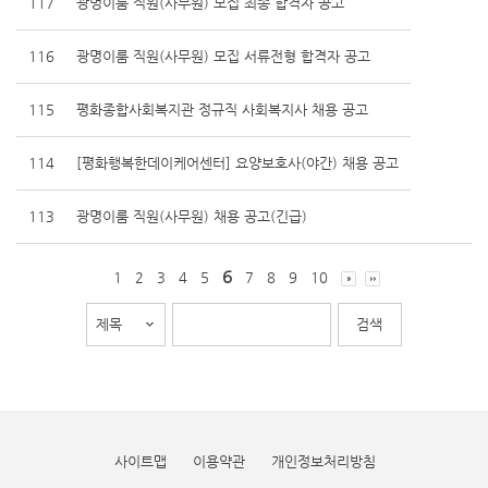
117
광명이룸 직원(사무원) 모집 최종 합격자 공고
116
광명이룸 직원(사무원) 모집 서류전형 합격자 공고
115
평화종합사회복지관 정규직 사회복지사 채용 공고
114
[평화행복한데이케어센터] 요양보호사(야간) 채용 공고
113
광명이룸 직원(사무원) 채용 공고(긴급)
6
1
2
3
4
5
7
8
9
10
사이트맵
이용약관
개인정보처리방침