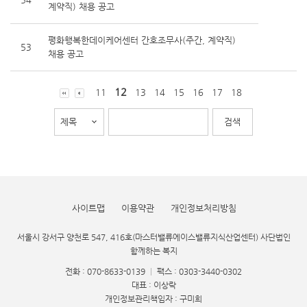
계약직) 채용 공고
평화행복한데이케어센터 간호조무사(주간, 계약직)
53
채용 공고
12
11
13
14
15
16
17
18
사이트맵
이용약관
개인정보처리방침
서울시 강서구 양천로 547, 416호(마스터밸류에이스밸류지식산업센터) 사단법인
함께하는 복지
전화 : 070-8633-0139
|
팩스 : 0303-3440-0302
대표 : 이상락
개인정보관리책임자 : 구미희