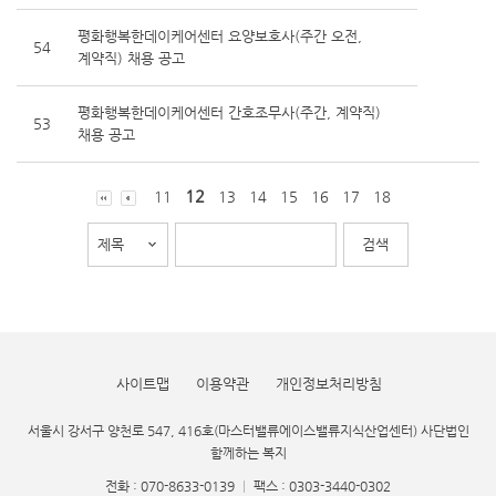
평화행복한데이케어센터 요양보호사(주간 오전,
54
계약직) 채용 공고
평화행복한데이케어센터 간호조무사(주간, 계약직)
53
채용 공고
12
11
13
14
15
16
17
18
사이트맵
이용약관
개인정보처리방침
서울시 강서구 양천로 547, 416호(마스터밸류에이스밸류지식산업센터) 사단법인
함께하는 복지
전화 : 070-8633-0139
|
팩스 : 0303-3440-0302