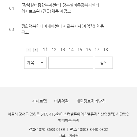
[강북실버종합복지센터] 강북실버종합복지센터
64
취사보조원 (긴급)채용 재공고
평화행복한데이케어센터 사회복지사(계약직) 채용
63
공고
11
12
13
14
15
16
17
18
사이트맵
이용약관
개인정보처리방침
서울시 강서구 양천로 547, 416호(마스터밸류에이스밸류지식산업센터) 사단법인
함께하는 복지
전화 : 070-8633-0139
|
팩스 : 0303-3440-0302
대표 : 이상락