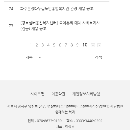
74
파주운정다누림노인종합복지관 관장 채용 공고
[강북실버종합복지센터] 육아휴직 대체 사회복지사
73
(긴급) 채용 공고
10
1
2
3
4
5
6
7
8
9
사이트맵
이용약관
개인정보처리방침
서울시 강서구 양천로 547, 416호(마스터밸류에이스밸류지식산업센터) 사단법인
함께하는 복지
전화 : 070-8633-0139
|
팩스 : 0303-3440-0302
대표 : 이상락