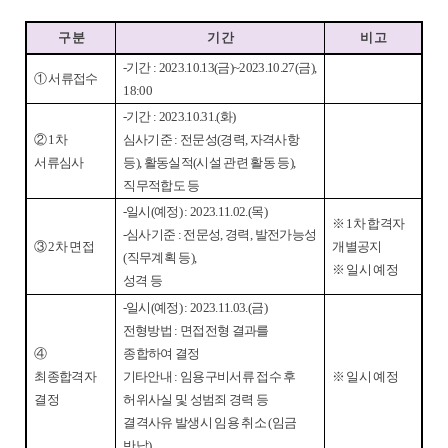
구 분
기 간
비 고
-
기간
: 2023.10.13(
금
)~2023.10.27(
금
),
①
서류접수
18:00
-
기간
: 2023.10.31.(
화
)
②
1
차
심사기준
:
전문성
(
경력
,
자격사항
서류심사
등
),
활동실적
(
시설 관련 활동 등
),
직무적합도 등
-
일시
(
예정
) : 2023.11.02.(
목
)
※
1
차 합격자
-
심사기준
:
전문성
,
경력
,
발전가능성
③
2
차 면접
개별공지
(
직무계획 등
),
※
일시 예정
성격 등
-
일시
(
예정
) : 2023.11.03.(
금
)
전형방법
:
면접전형 결과를
④
종합하여 결정
최종합격자
기타안내
:
임용구비서류 접수 후
※
일시 예정
결정
허위사실 및 성범죄 경력 등
결격사유 발생시 임용 취소
(
임금
반납
)