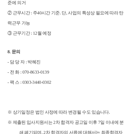
준에 의거
②
근무시간
:
주
40
시간 기준
.
단
,
사업의 특성상 필요에 따라 탄
력근무 가능
③
근무기간
: 12
월 예정
8.
문의
-
담 당 자
:
박혜진
-
전 화
: 070-8633-0139
-
팩 스
: 0303-3440-0302
※
상기일정은 법인 사정에 따라 변경될 수도 있습니다
.
※
제출된 입사지원서는
2
차 합격자 공고일 이후
7
일 이내에 분
쇄 폐기되며
, 2
차 합격자의 서류에 대해서는 최종합격자