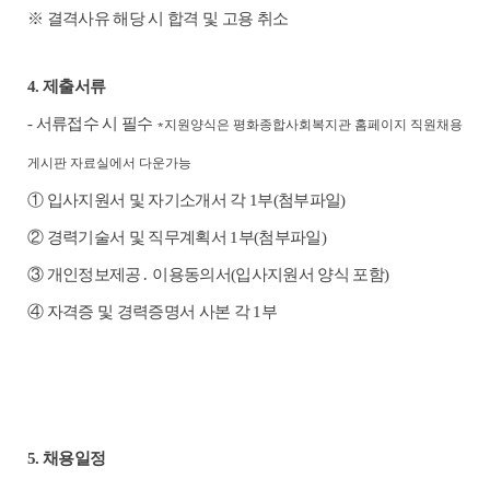
※
결격사유 해당 시 합격 및 고용 취소
4.
제출서류
-
서류접수 시 필수
*
지원양식은 평화종합사회복지관 홈페이지 직원채용
게시판 자료실에서 다운가능
①
입사지원서 및 자기소개서 각
1
부
(
첨부파일
)
②
경력기술서 및 직무계획서
1
부
(
첨부파일
)
③
개인정보제공
․
이용동의서
(
입사지원서 양식 포함
)
④
자격증 및 경력증명서 사본 각
1
부
5.
채용일정