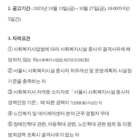
2.
공고기간
:
2023
년
10
월
13
일
(
금
) ~ 10
월
27
일
(
금
), 18:00
까지
(1
5
일간
)
3.
자격요건
①
사회복지사업법에 따라 사회복지시설 종사자 결격사유에 해
당되지 않는 자
(
사회복지사업법 제
35
조의
2
제
2
항
)
②
서울시 사회복지시설 종사자 처우개선 및 운영계획의 시설장
기준을 충족하는 자
③
사회복지사 자격증 소지자로
「
서울시 사회복지시설 종사자
경력인정 기준
」
에 따른 경력이
7
년
(8
호봉
)
이상인 자
④
노인복지 및 데이케어센터 분야 근무 경험자 우대
⑤
장애인학대 관련
,
아동학대 관련
,
노인학대 관련 범죄 등 각종
범죄경력 조회시 결격사유가 없는 자