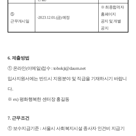
※
최종합격자
⑤
홈페이지
-2023.12.01.(
금
)
예정
근무개시일
공지 및 개별
공지
6.
제출방법
①
온라인
(
이메일
)
접수
:
tobokji@daum.net
입사지원서에는 반드시 지원분야 및 직급을 기재하시기 바랍니
다
.
※
ex)
평화행복한 센터장 홍길동
7.
근무조건
①
보수지급기준
:
서울시 사회복지시설 종사자 인건비 지급기