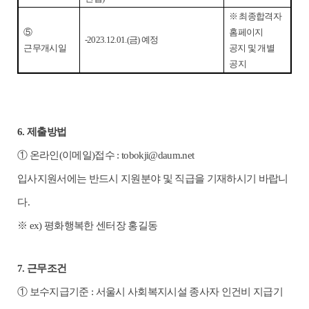
※
최종합격자
⑤
홈페이지
-2023.12.01.(
금
)
예정
근무개시일
공지 및 개별
공지
6.
제출방법
①
온라인
(
이메일
)
접수
:
tobokji@daum.net
입사지원서에는 반드시 지원분야 및 직급을 기재하시기 바랍니
다
.
※
ex)
평화행복한 센터장 홍길동
7.
근무조건
①
보수지급기준
:
서울시 사회복지시설 종사자 인건비 지급기