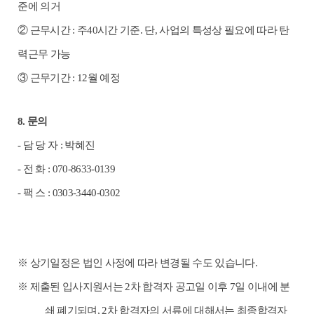
준에 의거
②
근무시간
:
주
40
시간 기준
.
단
,
사업의 특성상 필요에 따라 탄
력근무 가능
③
근무기간
: 12
월 예정
8.
문의
-
담 당 자
:
박혜진
-
전 화
: 070-8633-0139
-
팩 스
: 0303-3440-0302
※
상기일정은 법인 사정에 따라 변경될 수도 있습니다
.
※
제출된 입사지원서는
2
차 합격자 공고일 이후
7
일 이내에 분
쇄 폐기되며
, 2
차 합격자의 서류에 대해서는 최종합격자