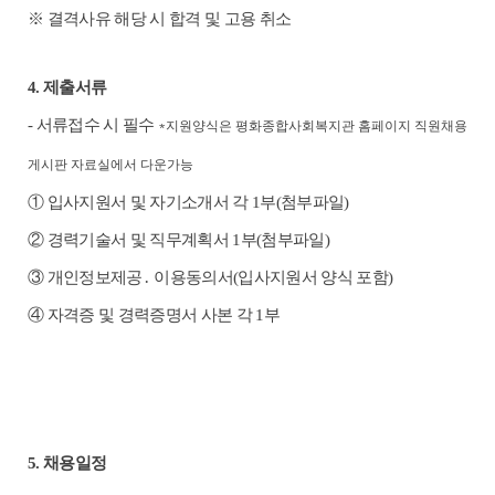
※
결격사유 해당 시 합격 및 고용 취소
4.
제출서류
-
서류접수 시 필수
*
지원양식은 평화종합사회복지관 홈페이지 직원채용
게시판 자료실에서 다운가능
①
입사지원서 및 자기소개서 각
1
부
(
첨부파일
)
②
경력기술서 및 직무계획서
1
부
(
첨부파일
)
③
개인정보제공
․
이용동의서
(
입사지원서 양식 포함
)
④
자격증 및 경력증명서 사본 각
1
부
5.
채용일정