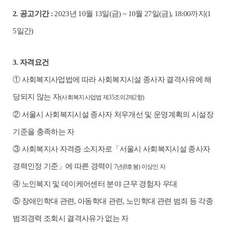
2.
공고기간
:
2023
년
10
월
13
일
(
금
) ~ 10
월
27
일
(
금
), 18:00
까지
(1
5
일간
)
3.
자격요건
①
사회복지사업법에 따라 사회복지시설 종사자 결격사유에 해
당되지 않는 자
(
사회복지사업법 제
35
조의
2
제
2
항
)
②
서울시 사회복지시설 종사자 처우개선 및 운영계획의 시설장
기준을 충족하는 자
③
사회복지사 자격증 소지자로
「
서울시 사회복지시설 종사자
경력인정 기준
」
에 따른 경력이
7
년
(8
호봉
)
이상인 자
④
노인복지 및 데이케어센터 분야 근무 경험자 우대
⑤
장애인학대 관련
,
아동학대 관련
,
노인학대 관련 범죄 등 각종
범죄경력 조회시 결격사유가 없는 자