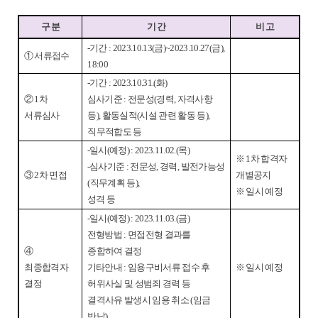
구 분
기 간
비 고
-
기간
: 2023.10.13(
금
)~2023.10.27(
금
),
①
서류접수
18:00
-
기간
: 2023.10.31.(
화
)
②
1
차
심사기준
:
전문성
(
경력
,
자격사항
서류심사
등
),
활동실적
(
시설 관련 활동 등
),
직무적합도 등
-
일시
(
예정
) : 2023.11.02.(
목
)
※
1
차 합격자
-
심사기준
:
전문성
,
경력
,
발전가능성
③
2
차 면접
개별공지
(
직무계획 등
),
※
일시 예정
성격 등
-
일시
(
예정
) : 2023.11.03.(
금
)
전형방법
:
면접전형 결과를
④
종합하여 결정
최종합격자
기타안내
:
임용구비서류 접수 후
※
일시 예정
결정
허위사실 및 성범죄 경력 등
결격사유 발생시 임용 취소
(
임금
반납
)