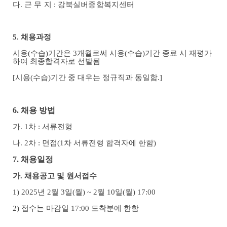
다
.
근 무 지
:
강북실버종합복지센터
5.
채용과정
시용
(
수습
)
기간은
3
개월로써 시용
(
수습
)
기간 종료 시 재평가
하여 최종합격자로 선발됨
[
시용
(
수습
)
기간 중 대우는 정규직과 동일함
.]
6.
채용 방법
가
. 1
차
:
서류전형
나
. 2
차
:
면접
(1
차 서류전형 합격자에 한함
)
7.
채용일정
가
.
채용공고 및 원서접수
1) 2025
년
2
월
3
일
(
월
) ~ 2
월
10
일
(
월
) 17:00
2)
접수는 마감일
17:00
도착분에 한함