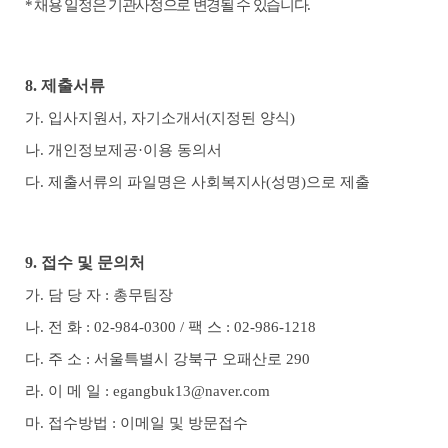
*
채용 일정은 기관사정으로 변경될 수 있습니다
.
8.
제출서류
가
.
입사지원서
,
자기소개서
(
지정된 양식
)
나
.
개인정보제공
·
이용 동의서
다
.
제출서류의 파일명은 사회복지사
(
성명
)
으로 제출
9.
접수 및 문의처
가
.
담 당 자
:
총무팀장
나
.
전 화
: 02-984-0300 /
팩 스
: 02-986-1218
다
.
주 소
:
서울특별시 강북구 오패산로
290
라
.
이 메 일
: egangbuk13@naver.com
마
.
접수방법
:
이메일 및 방문접수