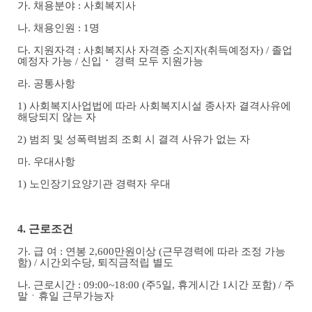
가
.
채용분야
:
사회복지사
나
.
채용인원
: 1
명
다
.
지원자격
:
사회복지사 자격증 소지자
(
취득예정자
) /
졸업
예정자 가능
/
신입
ㆍ
경력 모두 지원가능
라
.
공통사항
1)
사회복지사업법에 따라 사회복지시설 종사자 결격사유에
해당되지 않는 자
2)
범죄 및 성폭력범죄 조회 시 결격 사유가 없는 자
마
.
우대사항
1)
노인장기요양기관 경력자 우대
4.
근로조건
가
.
급 여
:
연봉
2,600
만원이상
(
근무경력에 따라 조정 가능
함
) /
시간외수당
,
퇴직금적립 별도
나
.
근로시간
: 09:00~18:00 (
주
5
일
,
휴게시간
1
시간 포함
) /
주
말
ㆍ
휴일 근무가능자