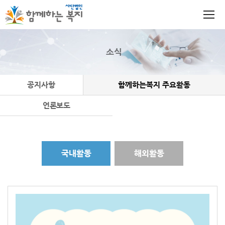
소식
공지사항
함께하는복지 주요활동
언론보도
국내활동
해외활동