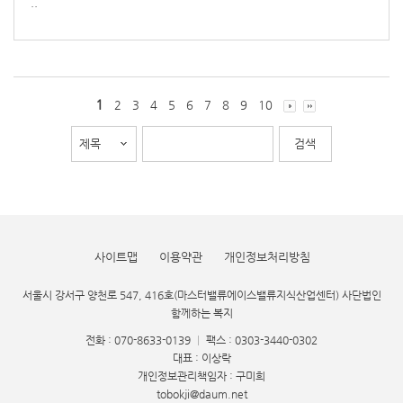
..
1
2
3
4
5
6
7
8
9
10
사이트맵
이용약관
개인정보처리방침
서울시 강서구 양천로 547, 416호(마스터밸류에이스밸류지식산업센터) 사단법인
함께하는 복지
전화 : 070-8633-0139
|
팩스 : 0303-3440-0302
대표 : 이상락
개인정보관리책임자 : 구미희
tobokji@daum.net