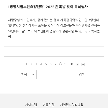
[광명시립노인요양센터] 2025년 복날 맞이 특식행사
사람중심의 노인복지, 함께 만드는 행복 가득한 광명시립노인요양센터
입니다. 본 센터에서는 초복을 맞이하여 어르신들과 특식행사를 진행하
였습니다. 앞으로도 어르신들이 건강하게 생활하실 수 있도록 노력하는
광..
8
1
2
3
4
5
6
7
9
10
사이트맵
이용약관
개인정보처리방침