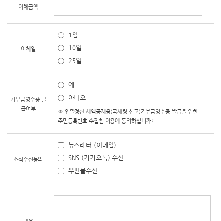
이체금액
1일
10일
이체일
25일
예
아니오
기부금영수증 발
급여부
※ 연말정산 세액공제용(국세청 신고)기부금영수증 발급을 위한
주민등록번호 수집침 이용에 동의하십니까?
뉴스레터 (이메일)
SNS (카카오톡) 수신
소식수신동의
우편물수신