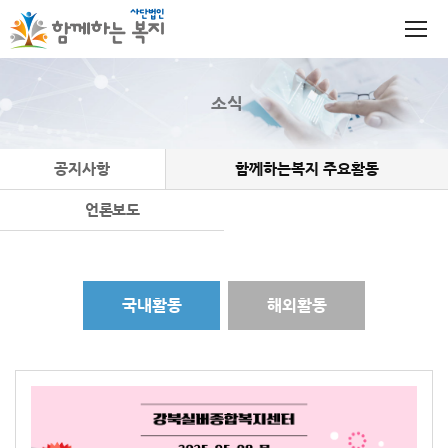
소식
공지사항
함께하는복지 주요활동
언론보도
국내활동
해외활동