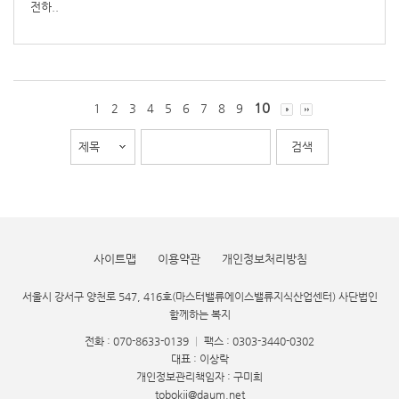
전하..
10
1
2
3
4
5
6
7
8
9
사이트맵
이용약관
개인정보처리방침
서울시 강서구 양천로 547, 416호(마스터밸류에이스밸류지식산업센터) 사단법인
함께하는 복지
전화 : 070-8633-0139
|
팩스 : 0303-3440-0302
대표 : 이상락
개인정보관리책임자 : 구미희
tobokji@daum.net