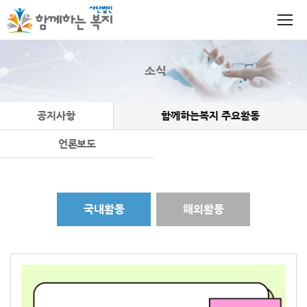
소식
공지사항
함께하는복지 주요활동
언론보도
국내활동
해외활동