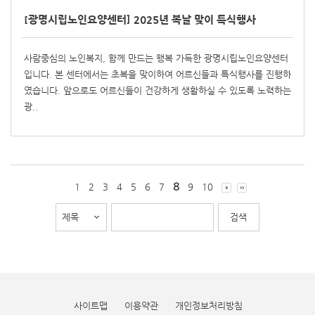
[광명시립노인요양센터] 2025년 복날 맞이 특식행사
사람중심의 노인복지, 함께 만드는 행복 가득한 광명시립노인요양센터
입니다. 본 센터에서는 초복을 맞이하여 어르신들과 특식행사를 진행하
였습니다. 앞으로도 어르신들이 건강하게 생활하실 수 있도록 노력하는
광..
8
1
2
3
4
5
6
7
9
10
사이트맵
이용약관
개인정보처리방침